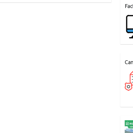
Fac
Can