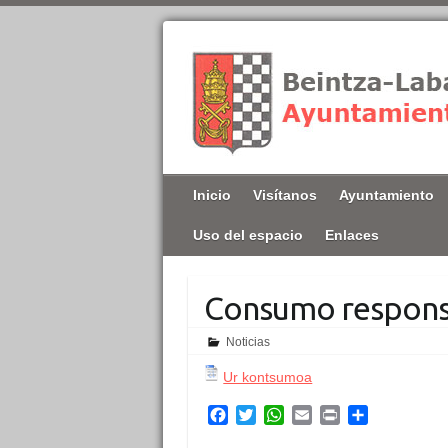
Inicio
Visítanos
Ayuntamiento
Uso del espacio
Enlaces
Consumo responsa
Noticias
Ur kontsumoa
F
T
W
E
P
C
a
w
h
m
r
o