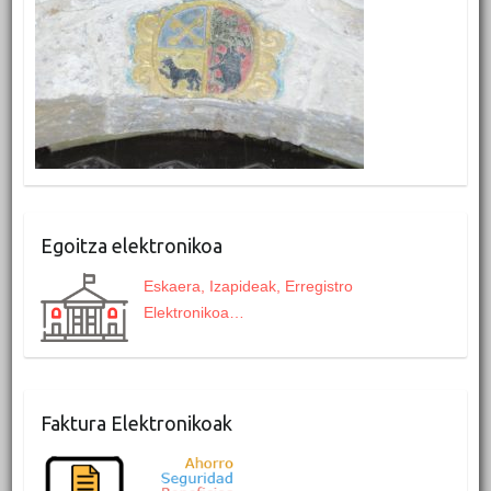
Egoitza elektronikoa
Eskaera, Izapideak, Erregistro
Elektronikoa…
Faktura Elektronikoak