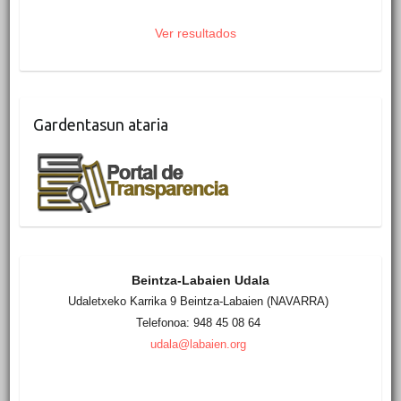
Ver resultados
Gardentasun ataria
Beintza-Labaien Udala
Udaletxeko Karrika 9 Beintza-Labaien (NAVARRA)
Telefonoa: 948 45 08 64
udala@labaien.org