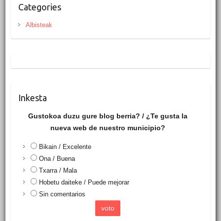
Categories
Albisteak
Inkesta
Gustokoa duzu gure blog berria? / ¿Te gusta la
nueva web de nuestro municipio?
Bikain / Excelente
Ona / Buena
Txarra / Mala
Hobetu daiteke / Puede mejorar
Sin comentarios