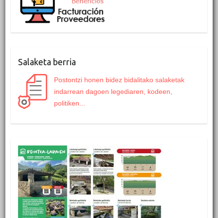
Salaketa berria
Postontzi honen bidez bidalitako salaketak
indarrean dagoen legediaren, kodeen,
politiken...