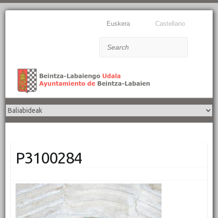
Euskera
Castellano
Search
P3100284