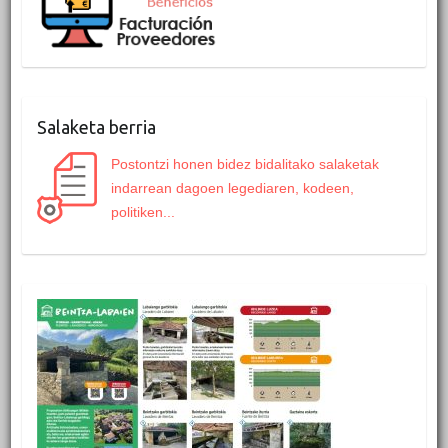
Salaketa berria
Postontzi honen bidez bidalitako salaketak
indarrean dagoen legediaren, kodeen,
politiken...