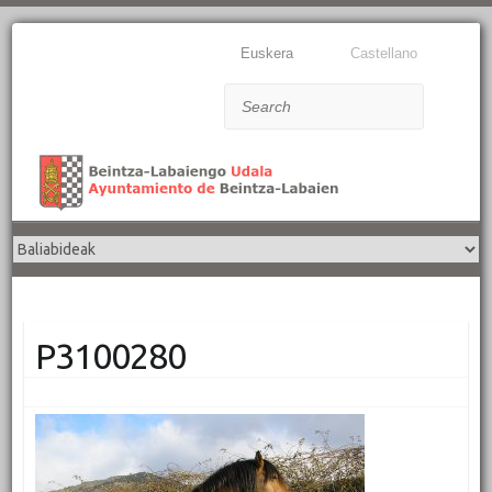
Euskera
Castellano
Search
P3100280