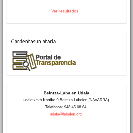
Ver resultados
Gardentasun ataria
Beintza-Labaien Udala
Udaletxeko Karrika 9 Beintza-Labaien (NAVARRA)
Telefonoa: 948 45 08 64
udala@labaien.org