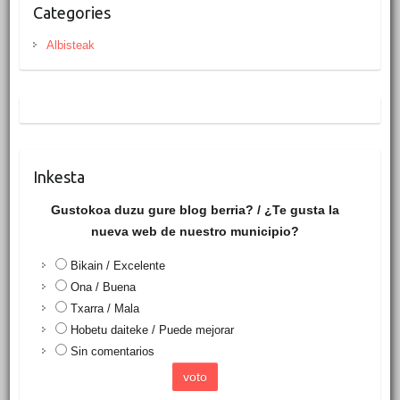
Categories
Albisteak
Inkesta
Gustokoa duzu gure blog berria? / ¿Te gusta la
nueva web de nuestro municipio?
Bikain / Excelente
Ona / Buena
Txarra / Mala
Hobetu daiteke / Puede mejorar
Sin comentarios