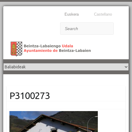
Euskera
Castellano
Search
P3100273