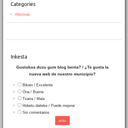
Categories
Albisteak
Inkesta
Gustokoa duzu gure blog berria? / ¿Te gusta la
nueva web de nuestro municipio?
Bikain / Excelente
Ona / Buena
Txarra / Mala
Hobetu daiteke / Puede mejorar
Sin comentarios