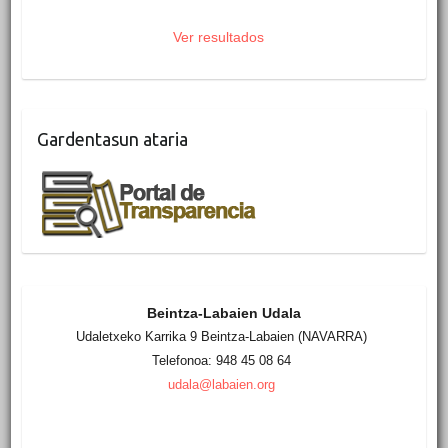
Ver resultados
Gardentasun ataria
Beintza-Labaien Udala
Udaletxeko Karrika 9 Beintza-Labaien (NAVARRA)
Telefonoa: 948 45 08 64
udala@labaien.org