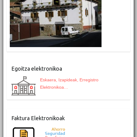
Egoitza elektronikoa
Eskaera, Izapideak, Erregistro
Elektronikoa…
Faktura Elektronikoak