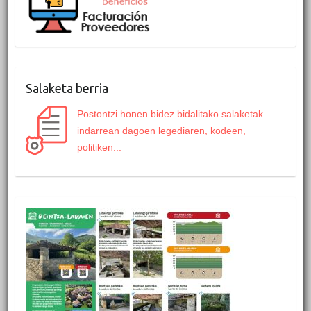
Salaketa berria
Postontzi honen bidez bidalitako salaketak
indarrean dagoen legediaren, kodeen,
politiken...