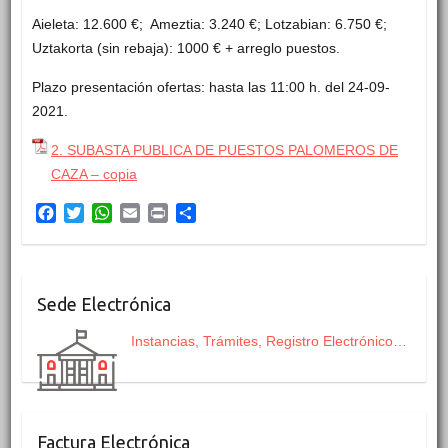
Aieleta: 12.600 €; Ameztia: 3.240 €; Lotzabian: 6.750 €;
Uztakorta (sin rebaja): 1000 € + arreglo puestos.
Plazo presentación ofertas: hasta las 11:00 h. del 24-09-
2021.
2. SUBASTA PUBLICA DE PUESTOS PALOMEROS DE
CAZA – copia
F
T
W
E
P
C
a
w
h
m
r
o
c
i
a
a
i
m
e
t
t
i
n
p
b
t
s
l
t
a
Sede Electrónica
o
e
A
r
o
r
p
t
Instancias, Trámites, Registro Electrónico…
k
p
i
r
Factura Electrónica