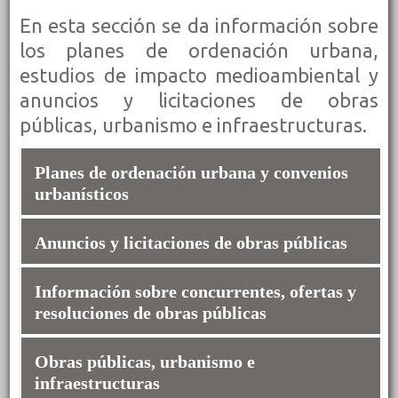
En esta sección se da información sobre
los planes de ordenación urbana,
estudios de impacto medioambiental y
anuncios y licitaciones de obras
públicas, urbanismo e infraestructuras.
Planes de ordenación urbana y convenios
urbanísticos
Anuncios y licitaciones de obras públicas
Plan General de Ordenación Urbana (PGOU), mapas y
planos en detalle.
Política y programa municipales relativos al
Información sobre concurrentes, ofertas y
Normativa vigente en materia de gestión urbanística.
medioambiente, informes y seguimiento de los
resoluciones de obras públicas
Proyectos, pliegos y criterios de licitación de obras
mismos.
públicas.
Estudios de impacto ambiental, paisajístico y
Modificaciones, reformados y complementarios de los
Obras públicas, urbanismo e
Listado de empresas que han concurrido a la licitación
evaluaciones del riesgo relativo a elementos
infraestructuras
proyectos de obra.
de obras públicas.