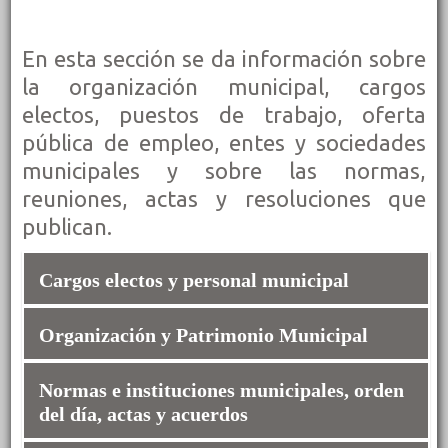
En esta sección se da información sobre
la organización municipal, cargos
electos, puestos de trabajo, oferta
pública de empleo, entes y sociedades
municipales y sobre las normas,
reuniones, actas y resoluciones que
publican.
Cargos electos y personal municipal
Organización y Patrimonio Municipal
Datos biográficos del alcalde/sa y concejales/as
incluyendo la dirección de email
Registro de intereses de actividades y de Bienes de
Normas e instituciones municipales, orden
Órganos de Gobierno y funciones de los mismos
los altos cargos (Ley 19/2013)
del día, actas y acuerdos
Órganos descentralizados, sociedades municipales,
Agenda institucional del alcalde/sa
funciones y enlace a sus webs.