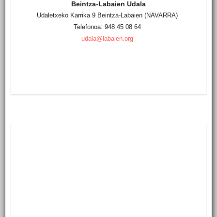
Beintza-Labaien Udala
Udaletxeko Karrika 9 Beintza-Labaien (NAVARRA)
Telefonoa: 948 45 08 64
udala@labaien.org