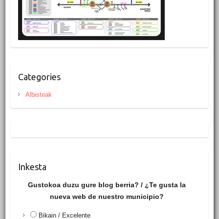
Categories
Albisteak
Inkesta
Gustokoa duzu gure blog berria? / ¿Te gusta la
nueva web de nuestro municipio?
Bikain / Excelente