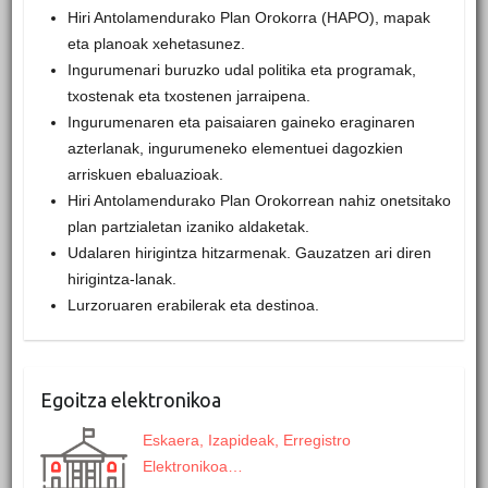
Hiri Antolamendurako Plan Orokorra (HAPO), mapak
eta planoak xehetasunez.
Ingurumenari buruzko udal politika eta programak,
txostenak eta txostenen jarraipena.
Ingurumenaren eta paisaiaren gaineko eraginaren
azterlanak, ingurumeneko elementuei dagozkien
arriskuen ebaluazioak.
Hiri Antolamendurako Plan Orokorrean nahiz onetsitako
plan partzialetan izaniko aldaketak.
Udalaren hirigintza hitzarmenak. Gauzatzen ari diren
hirigintza-lanak.
Lurzoruaren erabilerak eta destinoa.
Egoitza elektronikoa
Eskaera, Izapideak, Erregistro
Elektronikoa…