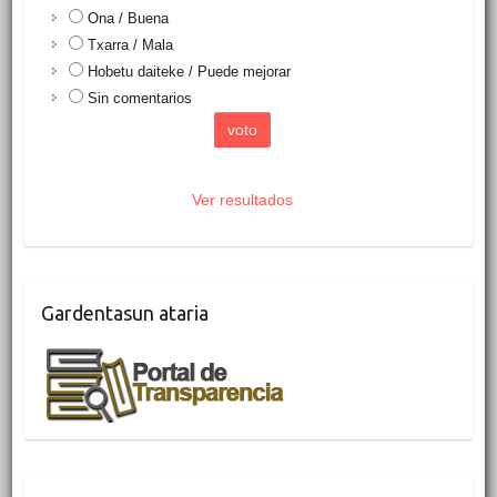
Ona / Buena
Txarra / Mala
Hobetu daiteke / Puede mejorar
Sin comentarios
Ver resultados
Gardentasun ataria