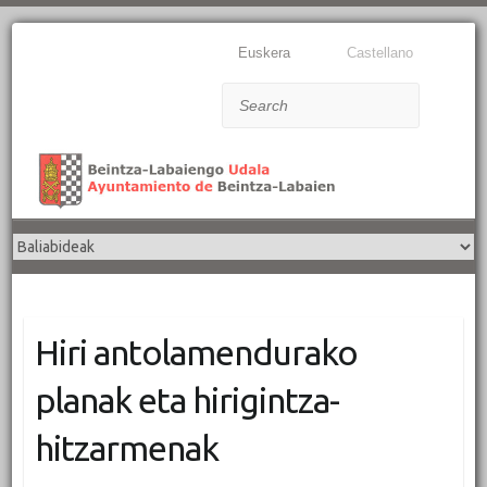
Euskera
Castellano
Search
Hiri antolamendurako
planak eta hirigintza-
hitzarmenak