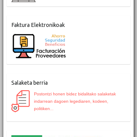
Faktura Elektronikoak
Salaketa berria
Postontzi honen bidez bidalitako salaketak
indarrean dagoen legediaren, kodeen,
politiken...