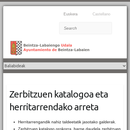
Euskera
Castellano
Search
Zerbitzuen katalogoa eta
herritarrendako arreta
Herritarrengandik nahiz taldeetatik jasotako galderak.
Zerbitzuen katalogo orokorra, barne daudela zerbitzuen