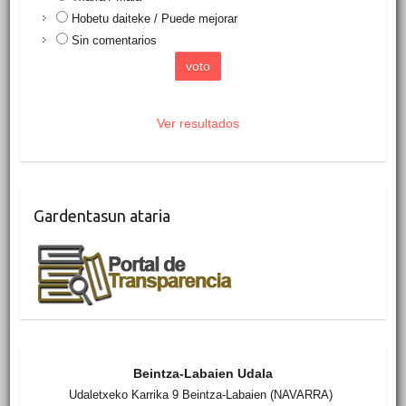
Hobetu daiteke / Puede mejorar
Sin comentarios
Ver resultados
Gardentasun ataria
Beintza-Labaien Udala
Udaletxeko Karrika 9 Beintza-Labaien (NAVARRA)