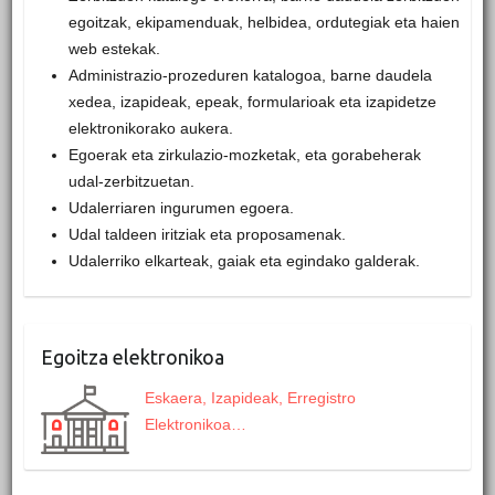
egoitzak, ekipamenduak, helbidea, ordutegiak eta haien
web estekak.
Administrazio-prozeduren katalogoa, barne daudela
xedea, izapideak, epeak, formularioak eta izapidetze
elektronikorako aukera.
Egoerak eta zirkulazio-mozketak, eta gorabeherak
udal-zerbitzuetan.
Udalerriaren ingurumen egoera.
Udal taldeen iritziak eta proposamenak.
Udalerriko elkarteak, gaiak eta egindako galderak.
Egoitza elektronikoa
Eskaera, Izapideak, Erregistro
Elektronikoa…