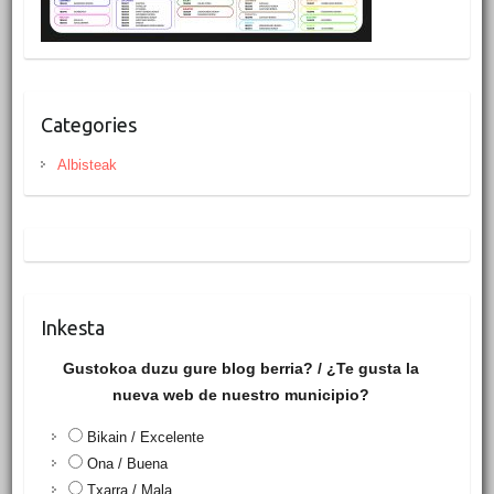
Categories
Albisteak
Inkesta
Gustokoa duzu gure blog berria? / ¿Te gusta la
nueva web de nuestro municipio?
Bikain / Excelente
Ona / Buena
Txarra / Mala