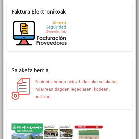
Faktura Elektronikoak
Salaketa berria
Postontzi honen bidez bidalitako salaketak
indarrean dagoen legediaren, kodeen,
politiken...