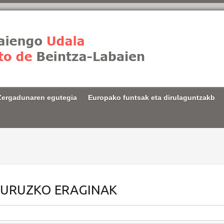
Zergadunaren egutegia
Europako funtsak eta dirulaguntzakb
 BURUZKO ERAGINAK