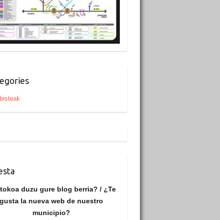
egories
bisteak
esta
tokoa duzu gure blog berria? / ¿Te
gusta la nueva web de nuestro
municipio?