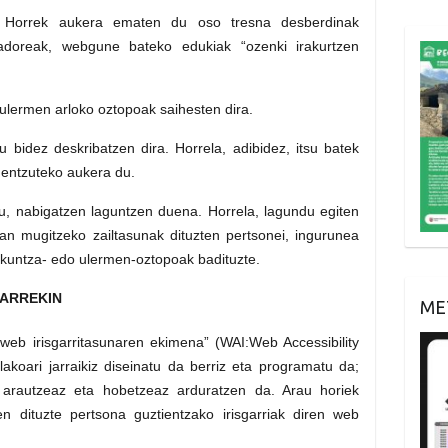
. Horrek aukera ematen du oso tresna desberdinak
izadoreak, webgune bateko edukiak “ozenki irakurtzen
 ulermen arloko oztopoak saihesten dira.
 bidez deskribatzen dira. Horrela, adibidez, itsu batek
a entzuteko aukera du.
 du, nabigatzen laguntzen duena. Horrela, lagundu egiten
n mugitzeko zailtasunak dituzten pertsonei, ingurunea
zkuntza- edo ulermen-oztopoak badituzte.
ARREKIN
ME
b irisgarritasunaren ekimena” (WAI:Web Accessibility
akoari jarraikiz diseinatu da berriz eta programatu da;
ra arautzeaz eta hobetzeaz arduratzen da. Arau horiek
n dituzte pertsona guztientzako irisgarriak diren web