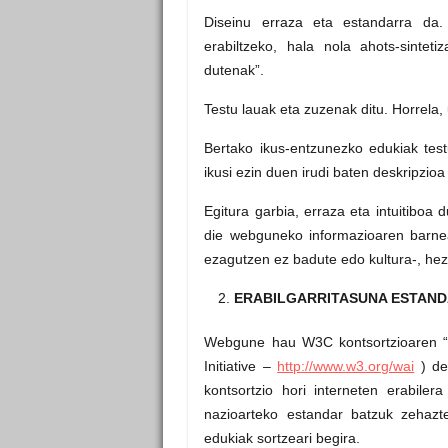
Diseinu erraza eta estandarra da
erabiltzeko, hala nola ahots-sintet
dutenak”.
Testu lauak eta zuzenak ditu. Horrela,
Bertako ikus-entzunezko edukiak testu
ikusi ezin duen irudi baten deskripzio
Egitura garbia, erraza eta intuitiboa
die webguneko informazioaren barnea
ezagutzen ez badute edo kultura-, he
ERABILGARRITASUNA ESTAND
Webgune hau W3C kontsortzioaren “we
Initiative –
http://www.w3.org/wai
) del
kontsortzio hori interneten erabile
nazioarteko estandar batzuk zehazte
edukiak sortzeari begira.