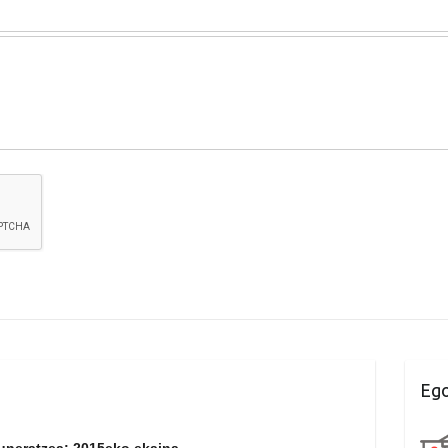
Ego
uneratzea: 2015eko ekaina