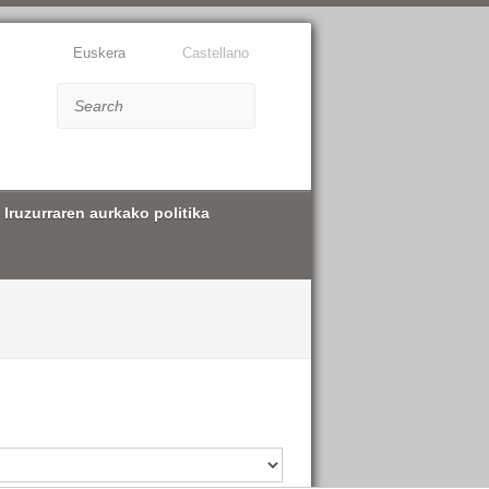
Euskera
Castellano
Search
Iruzurraren aurkako politika