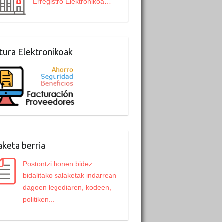
Erregistro Elektronikoa…
tura Elektronikoak
aketa berria
Postontzi honen bidez
bidalitako salaketak indarrean
dagoen legediaren, kodeen,
politiken...