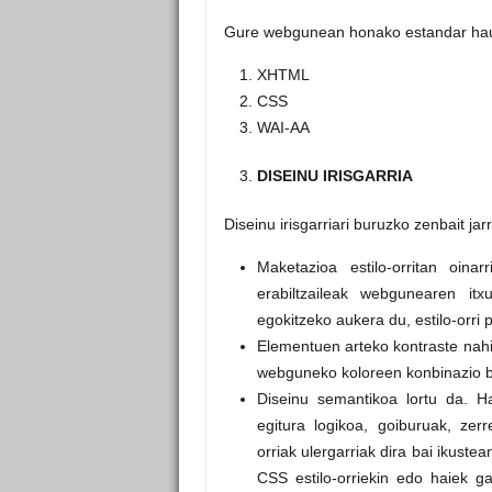
Gure webgunean honako estandar hau
XHTML
CSS
WAI-AA
DISEINU IRISGARRIA
Diseinu irisgarriari buruzko zenbait ja
Maketazioa estilo-orritan oinar
erabiltzaileak webgunearen it
egokitzeko aukera du, estilo-orri 
Elementuen arteko kontraste nahik
webguneko koloreen konbinazio b
Diseinu semantikoa lortu da. 
egitura logikoa, goiburuak, zerr
orriak ulergarriak dira bai ikustea
CSS estilo-orriekin edo haiek g