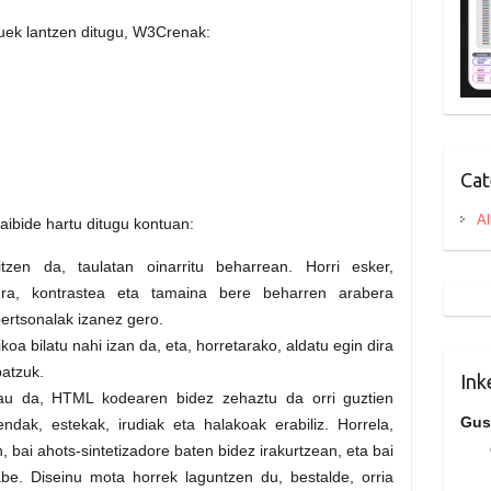
ek lantzen ditugu, W3Crenak:
Cat
Al
rraibide hartu ditugu kontuan:
ritzen da, taulatan oinarritu beharrean. Horri esker,
xura, kontrastea eta tamaina bere beharren arabera
pertsonalak izanez gero.
oa bilatu nahi izan da, eta, horretarako, aldatu egin dira
atzuk.
Ink
Hau da, HTML kodearen bidez zehaztu da orri guztien
Gus
endak, estekak, irudiak eta halakoak erabiliz. Horrela,
n, bai ahots-sintetizadore baten bidez irakurtzean, eta bai
abe. Diseinu mota horrek laguntzen du, bestalde, orria