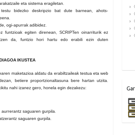
rakatzaile eta sistema eragiletan.
testu bidezko deskripzio bat dute barnean, ahots-
keena.
e, ogi-apurrak adibidez.
z funtzioak egiten direnean, SCRIPTen oinarriturik ez
tzen da, funtzio hori hartu edo erabili ezin duten
DIAGOA IKUSTEA
ren maketazioa aldatu da erabiltzaileak testua eta web
zan, betiere proportzionaltasuna bere hartan utzita.
kitu nahi izanez gero, honela egin dezakezu:
Gar
u aurrerantz saguaren gurpila.
 atzerantz saguaren gurpila.