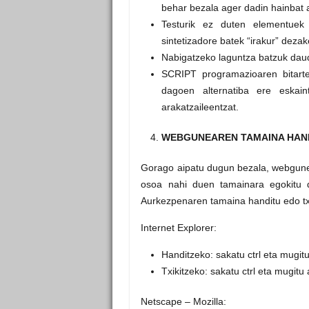
behar bezala ager dadin hainbat a
Testurik ez duten elementuek 
sintetizadore batek “irakur” deza
Nabigatzeko laguntza batzuk daud
SCRIPT programazioaren bitarte
dagoen alternatiba ere eskain
arakatzaileentzat.
WEBGUNEAREN TAMAINA HAN
Gorago aipatu dugun bezala, webgunea
osoa nahi duen tamainara egokitu de
Aurkezpenaren tamaina handitu edo txi
Internet Explorer:
Handitzeko: sakatu ctrl eta mugit
Txikitzeko: sakatu ctrl eta mugitu
Netscape – Mozilla: