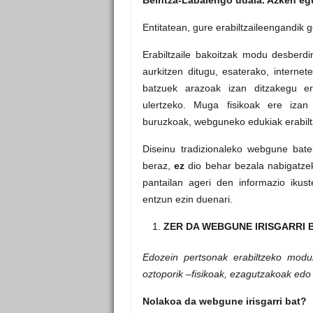
Entitatean, gure erabiltzaileengandik 
Erabiltzaile bakoitzak modu desberd
aurkitzen ditugu, esaterako, interne
batzuek arazoak izan ditzakegu er
ulertzeko. Muga fisikoak ere izan
buruzkoak, webguneko edukiak erabilt
Diseinu tradizionaleko webgune bate
beraz,
ez
dio behar bezala nabigatzek
pantailan ageri den informazio ikus
entzun ezin duenari.
ZER DA WEBGUNE IRISGARRI 
Edozein pertsonak erabiltzeko moduk
oztoporik –fisikoak, ezagutzakoak edo 
Nolakoa da webgune irisgarri bat?