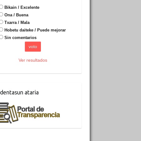
Bikain / Excelente
Ona / Buena
Txarra / Mala
Hobetu daiteke / Puede mejorar
Sin comentarios
Ver resultados
dentasun ataria