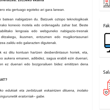
gero eta gertuago egoteko ari gara lanean.
in batean nabigatzen du. Batzuek oztopo teknologikoak
terako konexio motela edo ordenagailu zahar bat. Beste
Fak
abilitako lengoaia edo webguneko nabigazio-tresnak
 ditzakegu, ikusmen, entzumen edo mugikortasunari
zea zaildu edo galarazten digutenak.
k ez ditu kontuan hartzen desberdintasun horiek, eta,
o aukera emanen, adibidez, sagua erabili ezin duenari,
ten ez duenari edo bozgorailuen bidez emititzen dena
Sal
BAT?
o edukiak eta zerbitzuak eskaintzen dituena, inolako
ingurunetik eratorriak– gabe.