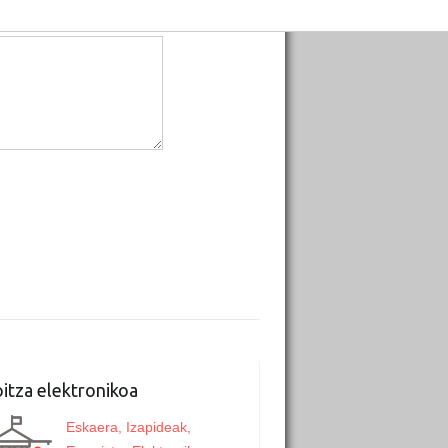
itza elektronikoa
Eskaera, Izapideak,