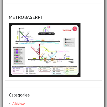
METROBASERRI
Categories
Albisteak