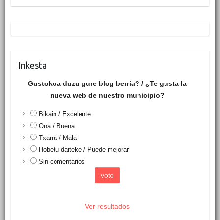
Inkesta
Gustokoa duzu gure blog berria? / ¿Te gusta la
nueva web de nuestro municipio?
Bikain / Excelente
Ona / Buena
Txarra / Mala
Hobetu daiteke / Puede mejorar
Sin comentarios
Ver resultados