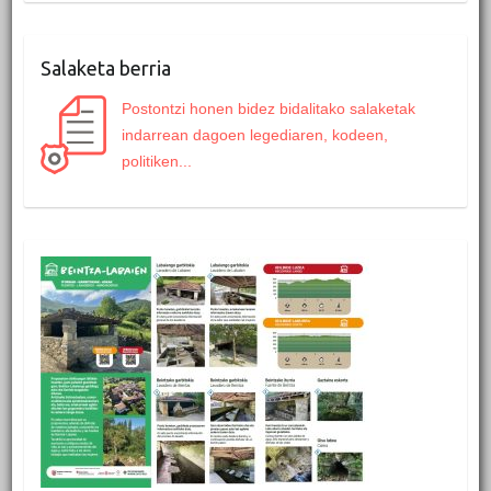
Salaketa berria
Postontzi honen bidez bidalitako salaketak
indarrean dagoen legediaren, kodeen,
politiken...