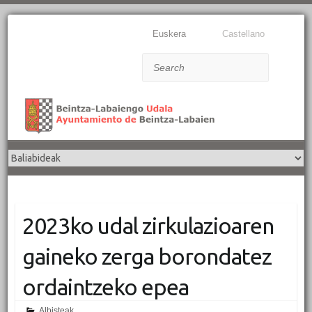
Euskera
Castellano
Search
2023ko udal zirkulazioaren
gaineko zerga borondatez
ordaintzeko epea
Albisteak