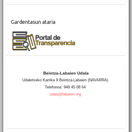
Gardentasun ataria
Beintza-Labaien Udala
Udaletxeko Karrika 9 Beintza-Labaien (NAVARRA)
Telefonoa: 948 45 08 64
udala@labaien.org